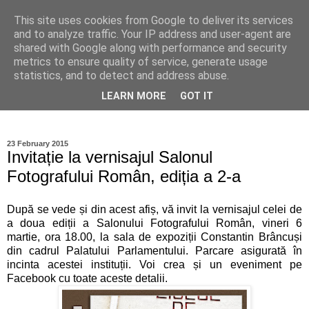
This site uses cookies from Google to deliver its services
Ioan Nicolae Photography
and to analyze traffic. Your IP address and user-agent are
shared with Google along with performance and security
Blog
metrics to ensure quality of service, generate usage
statistics, and to detect and address abuse.
My photographic vision. The world as I have seen it through
LEARN MORE
GOT IT
my camera lens.
23 February 2015
Invitație la vernisajul Salonul
Fotografului Român, ediția a 2-a
După se vede și din acest afiș, vă invit la vernisajul celei de
a doua ediții a Salonului Fotografului Român, vineri 6
martie, ora 18.00, la sala de expoziții Constantin Brâncuși
din cadrul Palatului Parlamentului. Parcare asigurată în
incinta acestei instituții. Voi crea și un eveniment pe
Facebook cu toate aceste detalii.