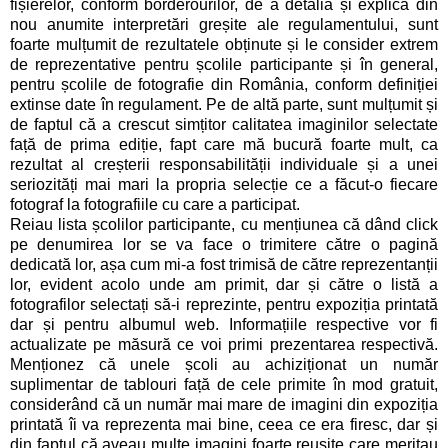
fișierelor, conform borderourilor, de a detalia și explica din
nou anumite interpretări greșite ale regulamentului, sunt
foarte mulțumit de rezultatele obținute și le consider extrem
de reprezentative pentru școlile participante și în general,
pentru școlile de fotografie din România, conform definiției
extinse date în regulament. Pe de altă parte, sunt mulțumit și
de faptul că a crescut simțitor calitatea imaginilor selectate
față de prima ediție, fapt care mă bucură foarte mult, ca
rezultat al creșterii responsabilității individuale și a unei
seriozități mai mari la propria selecție ce a făcut-o fiecare
fotograf la fotografiile cu care a participat.
Reiau lista școlilor participante, cu mențiunea că dând click
pe denumirea lor se va face o trimitere către o pagină
dedicată lor, așa cum mi-a fost trimisă de către reprezentanții
lor, evident acolo unde am primit, dar și către o listă a
fotografilor selectați să-i reprezinte, pentru expoziția printată
dar și pentru albumul web. Informațiile respective vor fi
actualizate pe măsură ce voi primi prezentarea respectivă.
Menționez că unele școli au achiziționat un număr
suplimentar de tablouri față de cele primite în mod gratuit,
considerând că un număr mai mare de imagini din expoziția
printată îi va reprezenta mai bine, ceea ce era firesc, dar și
din faptul că aveau multe imagini foarte reușite care meritau