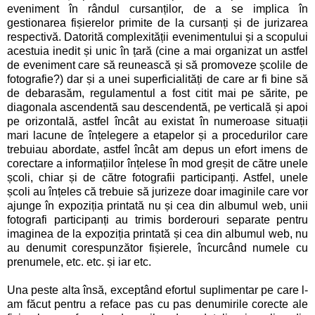
eveniment în rândul cursanților, de a se implica în
gestionarea fișierelor primite de la cursanți și de jurizarea
respectivă. Datorită complexității evenimentului și a scopului
acestuia inedit și unic în țară (cine a mai organizat un astfel
de eveniment care să reunească și să promoveze școlile de
fotografie?) dar și a unei superficialități de care ar fi bine să
de debarasăm, regulamentul a fost citit mai pe sărite, pe
diagonala ascendentă sau descendentă, pe verticală și apoi
pe orizontală, astfel încât au existat în numeroase situații
mari lacune de înțelegere a etapelor și a procedurilor care
trebuiau abordate, astfel încât am depus un efort imens de
corectare a informațiilor înțelese în mod greșit de către unele
școli, chiar și de către fotografii participanți. Astfel, unele
școli au înțeles că trebuie să jurizeze doar imaginile care vor
ajunge în expoziția printată nu și cea din albumul web, unii
fotografi participanți au trimis borderouri separate pentru
imaginea de la expoziția printată și cea din albumul web, nu
au denumit corespunzător fișierele, încurcând numele cu
prenumele, etc. etc. și iar etc.
Una peste alta însă, exceptând efortul suplimentar pe care l-
am făcut pentru a reface pas cu pas denumirile corecte ale