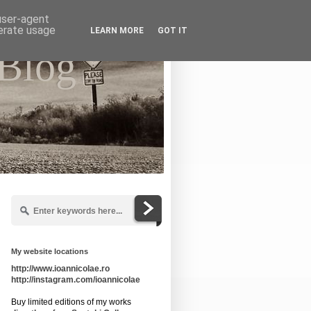
 user-agent
nerate usage
LEARN MORE
GOT IT
 Blog
My website locations
http://www.ioannicolae.ro
http://instagram.com/ioannicolae
Buy limited editions of my works