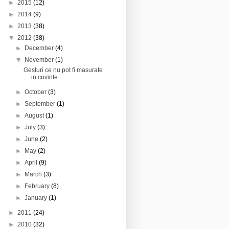
►
2015
(12)
►
2014
(9)
►
2013
(38)
▼
2012
(38)
►
December
(4)
▼
November
(1)
Gesturi ce nu pot fi masurate
in cuvinte
►
October
(3)
►
September
(1)
►
August
(1)
►
July
(3)
►
June
(2)
►
May
(2)
►
April
(9)
►
March
(3)
►
February
(8)
►
January
(1)
►
2011
(24)
►
2010
(32)