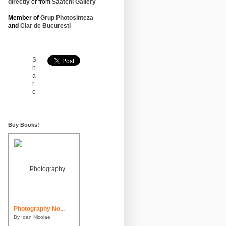
directly
or from
Saatchi Gallery
Member of
Grup Photosinteza
and
Clar de Bucuresti
S
h
a
r
e
Buy Books!
Photography No...
By Ioan Nicolae