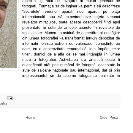
îndeplinit şi rolul de învăţător al multor generaţii de
fotografi. Formaţia sa de inginer i-a permis să descifreze
“secretele” vreunui aparat nou apărut pe piaţa
internatională sau să experimenteze reţeta vreunui
revelator miraculos, toate aceste descoperiri fiind apoi
prezentate în sute de articole apărute în revistele de
specialitate. Munca sa asiduă de cercetător al noutăţilor
din lumea fotografiei l-a transformat intr-un depozitar de
informatii tehnice extrem de valoroase, cunoştinţe pe
care, cu o generozitate remarcabilă, le-a împăţit celor
tineri, dornici de a afla ce se mai întâmplă în lumea
mare a fotografiei. Activitatea s-a artistică poate fi
cuantificată atât prin numărul de fotografii acceptate la
sute de saloane naţionale sau internaţional, dar şi prin
impresionantul şir de albume fotografice realizate în
s:
ughts
Home
Older Posts