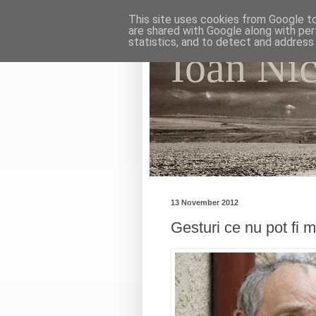
This site uses cookies from Google to 
are shared with Google along with per
statistics, and to detect and address
Ioan Ni
My photographic vision. Th
13 November 2012
Gesturi ce nu pot fi 