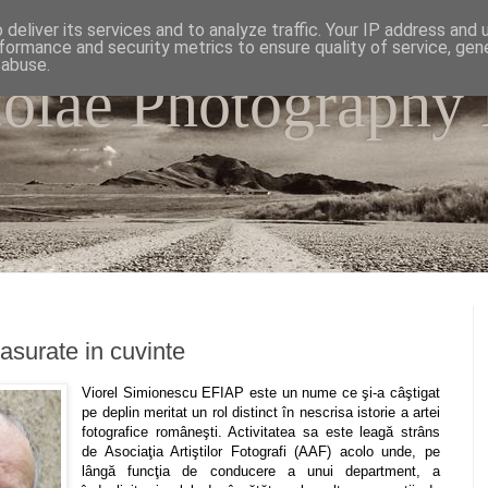
deliver its services and to analyze traffic. Your IP address and
formance and security metrics to ensure quality of service, ge
 abuse.
colae Photography
e world as I have seen it through my camera lens.
masurate in cuvinte
Viorel Simionescu EFIAP este un nume ce şi-a câştigat
pe deplin meritat un rol distinct în nescrisa istorie a artei
fotografice româneşti. Activitatea sa este leagă strâns
de Asociaţia Artiştilor Fotografi (AAF) acolo unde, pe
lângă funcţia de conducere a unui department, a