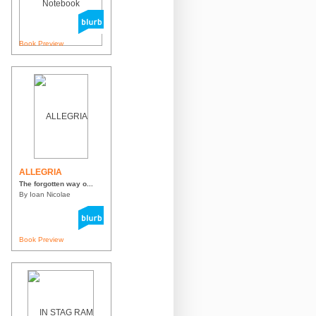
Book Preview
ALLEGRIA
The forgotten way o...
By Ioan Nicolae
Book Preview