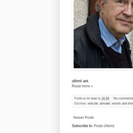
ultimii ani.
Read more »
Publicat de
Ioan
la
16:58
No comment
Etichete:
articole
,
donatie
,
words and tho
Newer Posts
Subscribe to:
Posts (Atom)