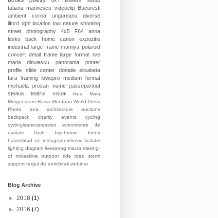
books
poetry
6x7
flowers
setup
tatiana marinescu
videoclip
Bucuresti
ambient
corina ungureanu
diverse
ilford
light
location
low
nature
shooting
street photography
4x5
F64
anna
lesko
back home
canon
expozitie
industrial
large frame
mamiya
polaroid
concert
detail
frame
large format
live
maria dinulescu
panorama
printer
profile
slide
center
donatie
elisabeta
fara
framing
lowepro
medium format
michaela prosan
nume
passepartout
steaua
teatrul
visual
Ikea
Maia
Morgenstern
Rosia Montana
World Press
Photo
ana
architecture
auctions
backpack
charity events
cycling
cyclingisanexpression
evenimente de
caritate
flash
fujichrome
funny
hasselblad
icc
instagram
interviu
licitatie
lighting diagram
livestrong
macro
making-
of
moleskine
outdoor
ride
road
storm
support
targul de antichitati
webinar
Blog Archive
►
2018
(1)
►
2016
(7)