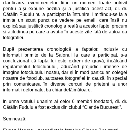
clarificarea evenimentelor, fiind un moment foarte potrivit
pentru a-și expune poziția și a justifica acest act, dl. dr.
Cătălin Fudulu nu a participat la întrunire, limitându-se la a
trimite un scurt punct de vedere pe email, care însă nu
explică sau justifică cronologia reală a acestor fapte, precum
și atitudinea pe care a avut-o în aceste zile față de autoarea
fotografiei.
După prezentarea cronologică a faptelor, inclusiv cu
informații primite de la Salonul la care a participat, s-a
concluzionat că fapta lui este extrem de gravă, încălcând
regulamentul fotoclubului, aducând prejudicii imense de
imagine fotoclubului nostru, dar și în mod particular, colegei
noastre de fotoclub, autoarea fotografiei în cauză, în special
prin comunicarea în diverse cercuri de prieteni a unor
informații deformate, ba chiar defăimătoare.
În urma votului unanim al celor 6 membri fondatori, dl. dr.
Cătălin Fudulu a fost exclus din clubul “Clar de București”.
Semnează: