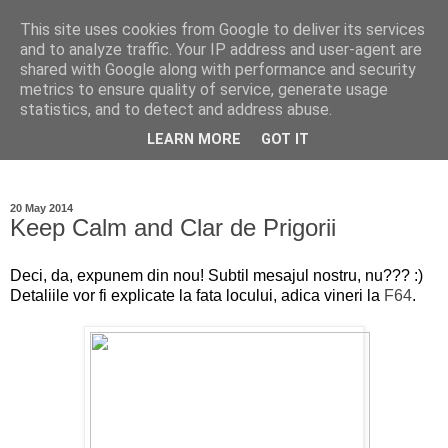
This site uses cookies from Google to deliver its services
Ioan Nicolae Photography
and to analyze traffic. Your IP address and user-agent are
shared with Google along with performance and security
Blog
metrics to ensure quality of service, generate usage
statistics, and to detect and address abuse.
My photographic vision. The world as I have seen it through
LEARN MORE
GOT IT
my camera lens.
20 May 2014
Keep Calm and Clar de Prigorii
Deci, da, expunem din nou! Subtil mesajul nostru, nu??? :)
Detaliile vor fi explicate la fata locului, adica vineri la
F64
.