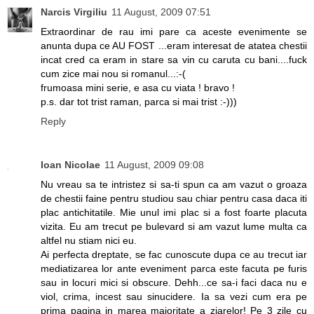
Narcis Virgiliu
11 August, 2009 07:51
Extraordinar de rau imi pare ca aceste evenimente se
anunta dupa ce AU FOST ...eram interesat de atatea chestii
incat cred ca eram in stare sa vin cu caruta cu bani....fuck
cum zice mai nou si romanul...:-(
frumoasa mini serie, e asa cu viata ! bravo !
p.s. dar tot trist raman, parca si mai trist :-)))
Reply
Ioan Nicolae
11 August, 2009 09:08
Nu vreau sa te intristez si sa-ti spun ca am vazut o groaza
de chestii faine pentru studiou sau chiar pentru casa daca iti
plac antichitatile. Mie unul imi plac si a fost foarte placuta
vizita. Eu am trecut pe bulevard si am vazut lume multa ca
altfel nu stiam nici eu.
Ai perfecta dreptate, se fac cunoscute dupa ce au trecut iar
mediatizarea lor ante eveniment parca este facuta pe furis
sau in locuri mici si obscure. Dehh...ce sa-i faci daca nu e
viol, crima, incest sau sinucidere. Ia sa vezi cum era pe
prima pagina in marea majoritate a ziarelor! Pe 3 zile cu