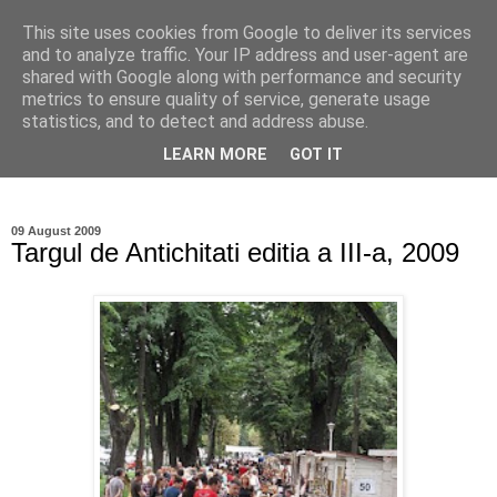
This site uses cookies from Google to deliver its services
Ioan Nicolae Photography
and to analyze traffic. Your IP address and user-agent are
shared with Google along with performance and security
Blog
metrics to ensure quality of service, generate usage
statistics, and to detect and address abuse.
My photographic vision. The world as I have seen it through
LEARN MORE
GOT IT
my camera lens.
09 August 2009
Targul de Antichitati editia a III-a, 2009