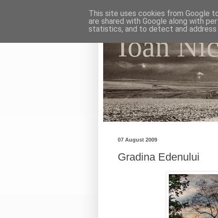
This site uses cookies from Google to 
are shared with Google along with per
statistics, and to detect and address
Ioan Ni
My photographic vision. Th
07 August 2009
Gradina Edenului