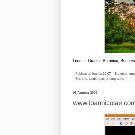
Locatie: Gradina Botanica, Bucures
Publicat de
Ioan
la
10:07
No comment
Etichete:
landscape
,
photographs
05 August 2009
www.ioannicolae.co