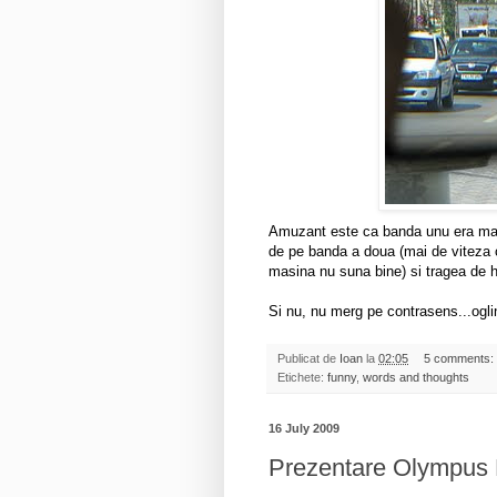
Amuzant este ca banda unu era mai 
de pe banda a doua (mai de viteza ci
masina nu suna bine) si tragea de ha
Si nu, nu merg pe contrasens...oglin
Publicat de
Ioan
la
02:05
5 comments:
Etichete:
funny
,
words and thoughts
16 July 2009
Prezentare Olympus