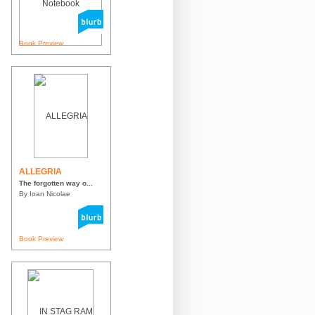
Book Preview
ALLEGRIA
The forgotten way o...
By Ioan Nicolae
Book Preview