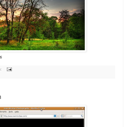
ti
s:
m