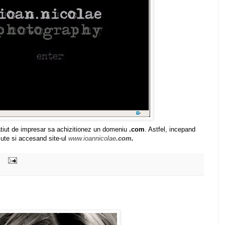
atiut de impresar sa achizitionez un domeniu
.com
. Astfel, incepand
azute si accesand site-ul
www.ioannicolae
.com
.