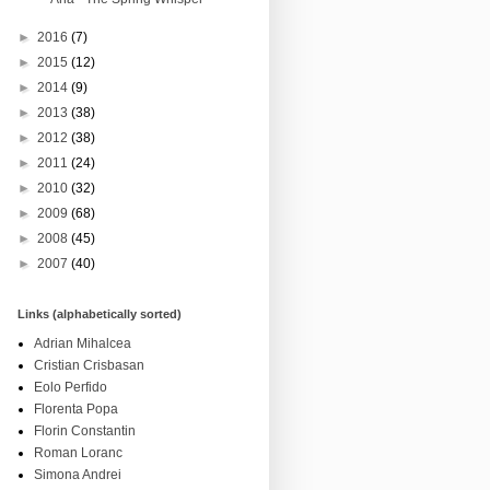
►
2016
(7)
►
2015
(12)
►
2014
(9)
►
2013
(38)
►
2012
(38)
►
2011
(24)
►
2010
(32)
►
2009
(68)
►
2008
(45)
►
2007
(40)
Links (alphabetically sorted)
Adrian Mihalcea
Cristian Crisbasan
Eolo Perfido
Florenta Popa
Florin Constantin
Roman Loranc
Simona Andrei