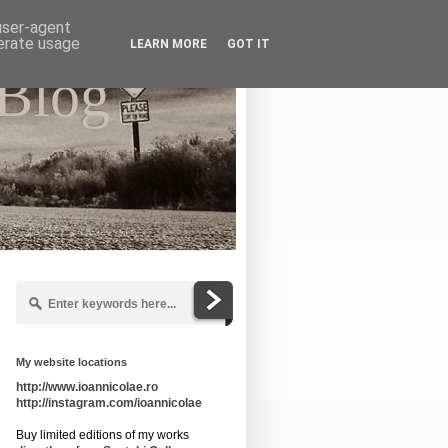
 user-agent
nerate usage
LEARN MORE
GOT IT
 Blog
My website locations
http://www.ioannicolae.ro
http://instagram.com/ioannicolae
Buy limited editions of my works