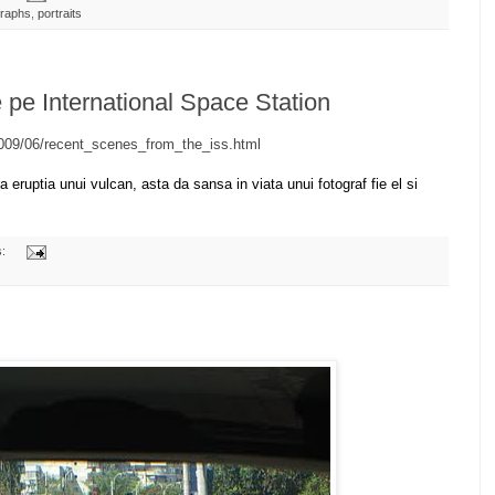
graphs
,
portraits
e pe International Space Station
2009/06/recent_scenes_from_the_iss.html
la eruptia unui vulcan, asta da sansa in viata unui fotograf fie el si
s: