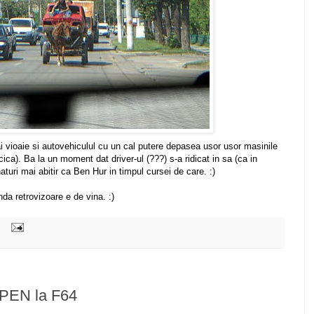
vioaie si autovehiculul cu un cal putere depasea usor usor masinile
ca). Ba la un moment dat driver-ul (???) s-a ridicat in sa (ca in
turi mai abitir ca Ben Hur in timpul cursei de care. :)
da retrovizoare e de vina. :)
 PEN la F64