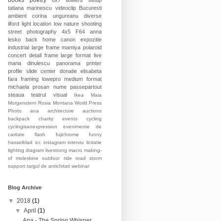
books
poetry
6x7
flowers
setup
tatiana marinescu
videoclip
Bucuresti
ambient
corina ungureanu
diverse
ilford
light
location
low
nature
shooting
street photography
4x5
F64
anna
lesko
back home
canon
expozitie
industrial
large frame
mamiya
polaroid
concert
detail
frame
large format
live
maria dinulescu
panorama
printer
profile
slide
center
donatie
elisabeta
fara
framing
lowepro
medium format
michaela prosan
nume
passepartout
steaua
teatrul
visual
Ikea
Maia
Morgenstern
Rosia Montana
World Press
Photo
ana
architecture
auctions
backpack
charity events
cycling
cyclingisanexpression
evenimente de
caritate
flash
fujichrome
funny
hasselblad
icc
instagram
interviu
licitatie
lighting diagram
livestrong
macro
making-
of
moleskine
outdoor
ride
road
storm
support
targul de antichitati
webinar
Blog Archive
▼
2018
(1)
▼
April
(1)
Ana - The Spring Whisper