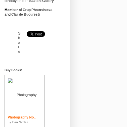
directly
or from
Saatchi Gallery
Member of
Grup Photosinteza
and
Clar de Bucuresti
S
h
a
r
e
Buy Books!
Photography No...
By Ioan Nicolae