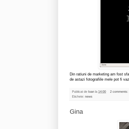
Din ratiuni de marketing am fost sf
de astazi fotografiile mele pot fi v
Publicat de
Ioan
la
14:00
2 comments:
Etichete:
news
Gina