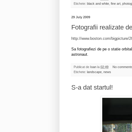
Etichete:
black and white
,
fine art
,
photo
29 July 2009
Fotografii realizate d
http://www.boston.com/bigpicture/
Sa fotografiezi de pe o statie orbita
astronaut.
Publicat de
Ioan
la
02:49
No comment
Etichete:
landscape
,
news
S-a dat startul!